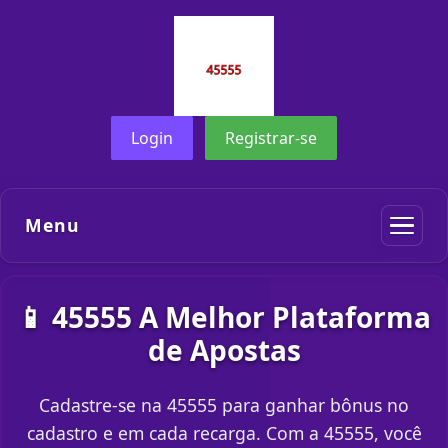
Login
Registrar-se
Menu
📱 45555 A Melhor Plataforma
de Apostas
Cadastre-se na 45555 para ganhar bônus no
cadastro e em cada recarga. Com a 45555, você