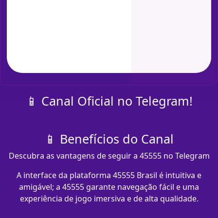
📱 Canal Oficial no Telegram!
📱 Benefícios do Canal
Descubra as vantagens de seguir a 45555 no Telegram
A interface da plataforma 45555 Brasil é intuitiva e
amigável; a 45555 garante navegação fácil e uma
experiência de jogo imersiva e de alta qualidade.