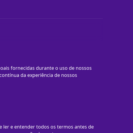
soais fornecidas durante o uso de nossos
 contínua da experiência de nossos
e ler e entender todos os termos antes de