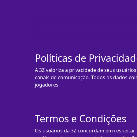
Políticas de Privacida
A 3Z valoriza a privacidade de seus usuári
canais de comunicação. Todos os dados cole
jogadores.
Termos e Condições
Os usuários da 3Z concordam em respeitar t