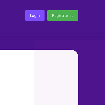
Login
Registrar-se