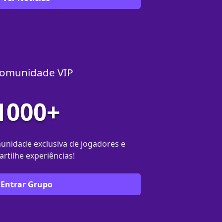
Comunidade VIP
1000+
unidade exclusiva de jogadores e
rtilhe experiências!
Entrar Grupo