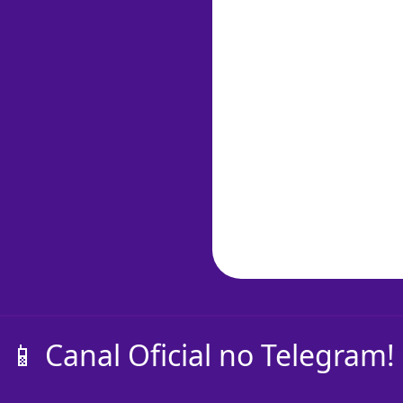
📱 Canal Oficial no Telegram!