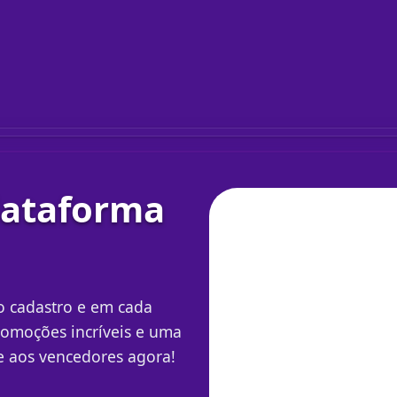
lataforma
o cadastro e em cada
romoções incríveis e uma
se aos vencedores agora!