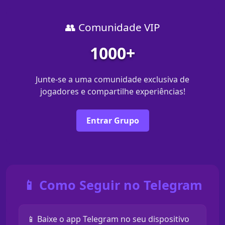
👥 Comunidade VIP
1000+
Junte-se a uma comunidade exclusiva de
jogadores e compartilhe experiências!
Entrar Grupo
📱 Como Seguir no Telegram
📱 Baixe o app Telegram no seu dispositivo