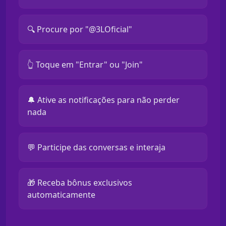
🔍 Procure por "@3LOficial"
👆 Toque em "Entrar" ou "Join"
🔔 Ative as notificações para não perder
nada
💬 Participe das conversas e interaja
🎁 Receba bônus exclusivos
automaticamente