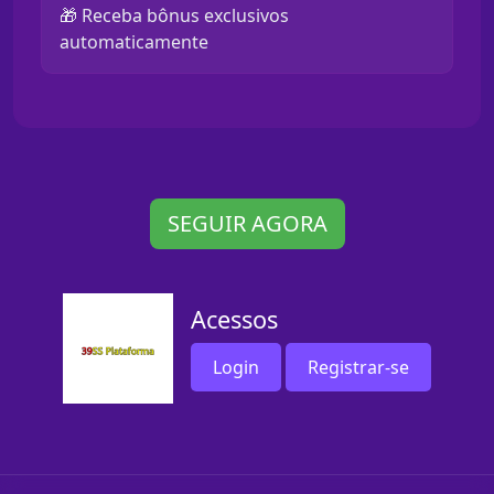
🎁 Receba bônus exclusivos
automaticamente
SEGUIR AGORA
Acessos
Login
Registrar-se