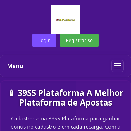
Login
Registrar-se
Menu
📱 39SS Plataforma A Melhor
Plataforma de Apostas
Cadastre-se na 39SS Plataforma para ganhar
bônus no cadastro e em cada recarga. Com a