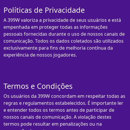
Políticas de Privacidade
A 399W valoriza a privacidade de seus usuários e está
empenhada em proteger todas as informações
pessoais fornecidas durante o uso de nossos canais de
comunicação. Todos os dados coletados são utilizados
exclusivamente para fins de melhoria contínua da
experiência de nossos jogadores.
Termos e Condições
Os usuários da 399W concordam em respeitar todas as
regras e regulamentos estabelecidos. É importante ler
e entender todos os termos antes de participar de
nossos canais de comunicação. A violação destes
termos pode resultar em penalizações ou na