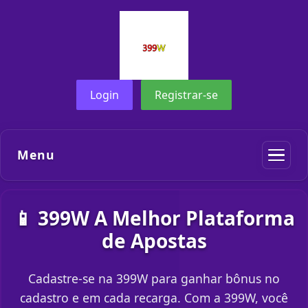
Login
Registrar-se
Menu
📱 399W A Melhor Plataforma
de Apostas
Cadastre-se na 399W para ganhar bônus no
cadastro e em cada recarga. Com a 399W, você