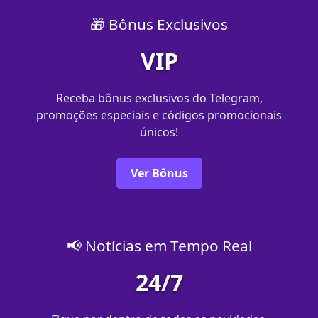
🎁 Bônus Exclusivos
VIP
Receba bônus exclusivos do Telegram,
promoções especiais e códigos promocionais
únicos!
Ver Bônus
📢 Notícias em Tempo Real
24/7