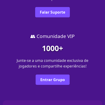
Falar Suporte
👥 Comunidade VIP
1000+
Junte-se a uma comunidade exclusiva de
jogadores e compartilhe experiências!
Entrar Grupo