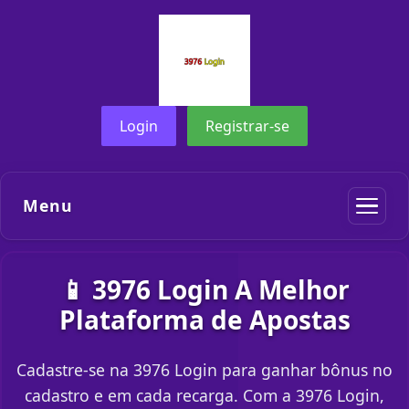
Login
Registrar-se
Menu
📱 3976 Login A Melhor
Plataforma de Apostas
Cadastre-se na 3976 Login para ganhar bônus no
cadastro e em cada recarga. Com a 3976 Login,