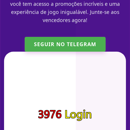
você tem acesso a promoções incríveis e uma
experiência de jogo inigualável. Junte-se aos
vencedores agora!
SEGUIR NO TELEGRAM