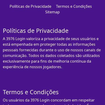
Políticas de Privacidade
Termos e Condições
Sitemap
Políticas de Privacidade
A 3976 Login valoriza a privacidade de seus usuários e
está empenhada em proteger todas as informações
pessoais fornecidas durante o uso de nossos canais de
comunicação. Todos os dados coletados são utilizados
exclusivamente para fins de melhoria contínua da
experiência de nossos jogadores.
Termos e Condições
Os usuários da 3976 Login concordam em respeitar