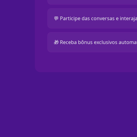
💬 Participe das conversas e interaj
🎁 Receba bônus exclusivos autom