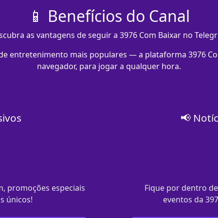
📱 Benefícios do Canal
scubra as vantagens de seguir a 3976 Com Baixar no Teleg
e entretenimento mais populares — a plataforma 3976 Com 
navegador, para jogar a qualquer hora.
sivos
📢 Notí
m, promoções especiais
Fique por dentro d
s únicos!
eventos da 39