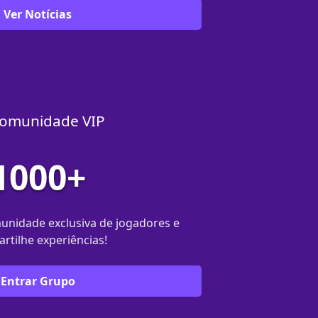
Ver Notícias
Comunidade VIP
1000+
unidade exclusiva de jogadores e
rtilhe experiências!
Entrar Grupo