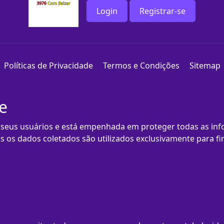
Login
Registrar-se
Políticas de Privacidade
Termos e Condições
Sitemap
de
e seus usuários e está empenhada em proteger todas as in
 os dados coletados são utilizados exclusivamente para fi