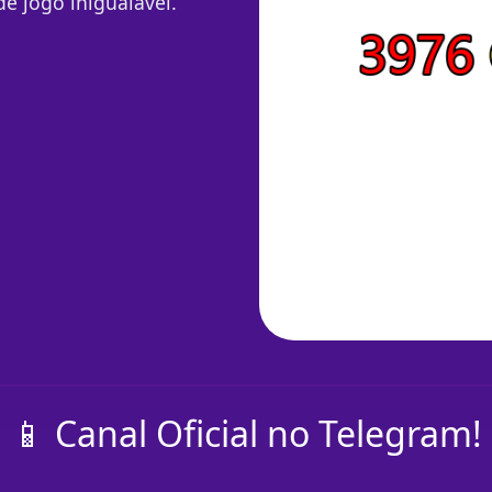
e jogo inigualável.
📱 Canal Oficial no Telegram!