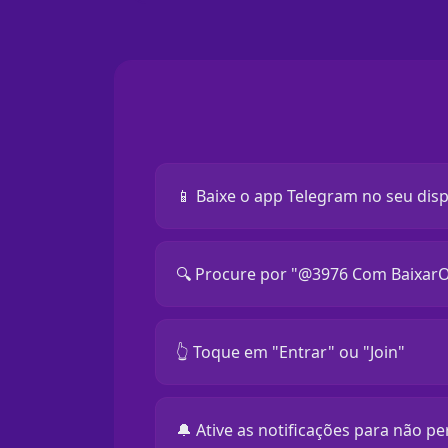
📱 Baixe o app Telegram no seu disp
🔍 Procure por "@3976 Com BaixarOf
👆 Toque em "Entrar" ou "Join"
🔔 Ative as notificações para não p