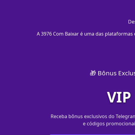
De
A 3976 Com Baixar é uma das plataformas d
🎁 Bônus Exclu
VIP
Receba bônus exclusivos do Telegra
e códigos promocionai