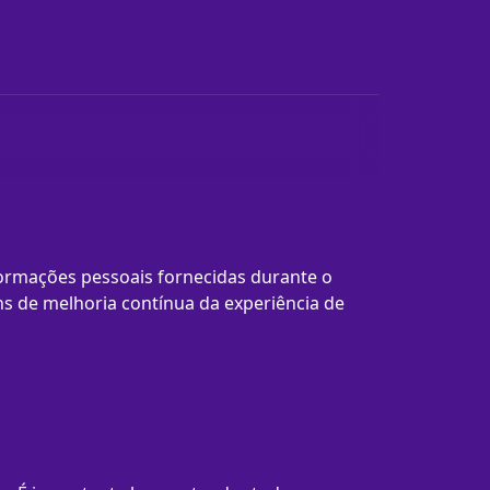
formações pessoais fornecidas durante o
ns de melhoria contínua da experiência de