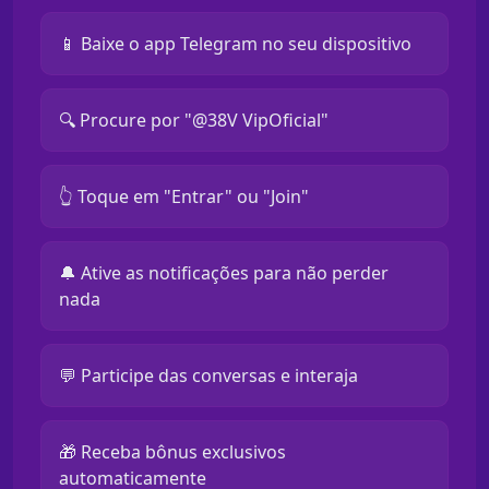
📱 Baixe o app Telegram no seu dispositivo
🔍 Procure por "@38V VipOficial"
👆 Toque em "Entrar" ou "Join"
🔔 Ative as notificações para não perder
nada
💬 Participe das conversas e interaja
🎁 Receba bônus exclusivos
automaticamente