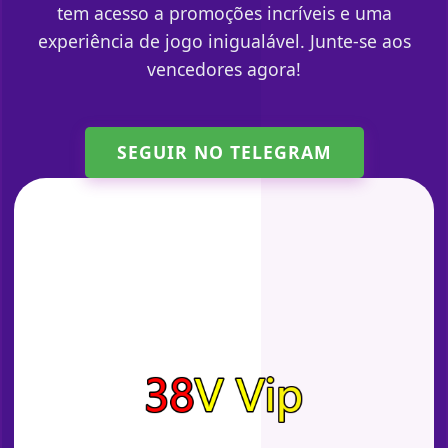
tem acesso a promoções incríveis e uma
experiência de jogo inigualável. Junte-se aos
vencedores agora!
SEGUIR NO TELEGRAM