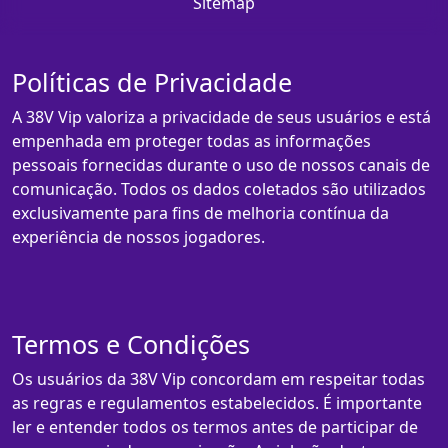
Sitemap
Políticas de Privacidade
A 38V Vip valoriza a privacidade de seus usuários e está
empenhada em proteger todas as informações
pessoais fornecidas durante o uso de nossos canais de
comunicação. Todos os dados coletados são utilizados
exclusivamente para fins de melhoria contínua da
experiência de nossos jogadores.
Termos e Condições
Os usuários da 38V Vip concordam em respeitar todas
as regras e regulamentos estabelecidos. É importante
ler e entender todos os termos antes de participar de