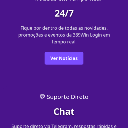
24/7
Fique por dentro de todas as novidades,
promoções e eventos da 389Win Login em
tempo real!
Ver Notícias
💬 Suporte Direto
Chat
Suporte direto via Telegram, respostas rápidas e