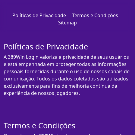
Políticas de Privacidade
Termos e Condições
Sitemap
Políticas de Privacidade
A 389Win Login valoriza a privacidade de seus usuários
e está empenhada em proteger todas as informações
pessoais fornecidas durante o uso de nossos canais de
comunicação. Todos os dados coletados são utilizados
exclusivamente para fins de melhoria contínua da
experiência de nossos jogadores.
Termos e Condições