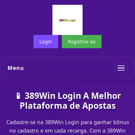
Login
Registrar-se
Menu
📱 389Win Login A Melhor
Plataforma de Apostas
Cadastre-se na 389Win Login para ganhar bônus
no cadastro e em cada recarga. Com a 389Win