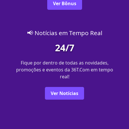
Ver Bônus
📢 Notícias em Tempo Real
24/7
Fique por dentro de todas as novidades,
promoções e eventos da 36T.Com em tempo
real!
Ver Notícias