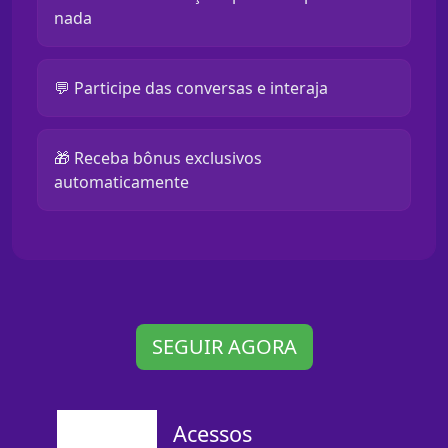
nada
💬 Participe das conversas e interaja
🎁 Receba bônus exclusivos
automaticamente
SEGUIR AGORA
Acessos