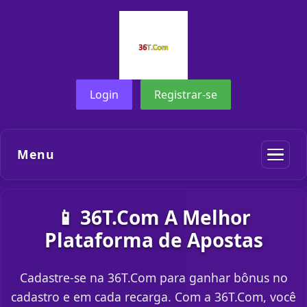
Login
Registrar-se
Menu
📱 36T.Com A Melhor
Plataforma de Apostas
Cadastre-se na 36T.Com para ganhar bônus no
cadastro e em cada recarga. Com a 36T.Com, você