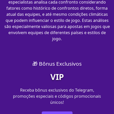
especialistas analisa cada confronto considerando
fatores como histórico de confrontos diretos, forma
atual das equipes, e até mesmo condições climáticas
que podem influenciar o estilo de jogo. Estas análises
são especialmente valiosas para apostas em jogos que
envolvem equipes de diferentes países e estilos de
jogo.
🎁 Bônus Exclusivos
VIP
Receba bônus exclusivos do Telegram,
promoções especiais e códigos promocionais
únicos!