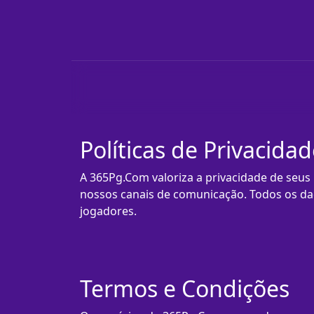
Políticas de Privacida
A 365Pg.Com valoriza a privacidade de seu
nossos canais de comunicação. Todos os dad
jogadores.
Termos e Condições