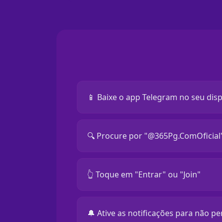
📱 Baixe o app Telegram no seu disp
🔍 Procure por "@365Pg.ComOficial
👆 Toque em "Entrar" ou "Join"
🔔 Ative as notificações para não p