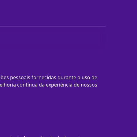
ões pessoais fornecidas durante o uso de
elhoria contínua da experiência de nossos