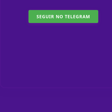
SEGUIR NO TELEGRAM