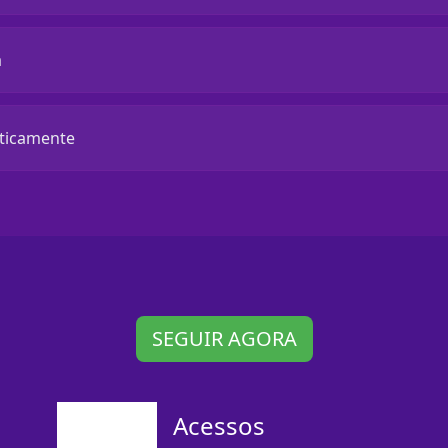
a
aticamente
SEGUIR AGORA
Acessos