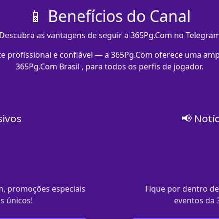
📱 Benefícios do Canal
Descubra as vantagens de seguir a 365Pg.Com no Telegra
te profissional e confiável — a 365Pg.Com oferece uma amp
365Pg.Com Brasil , para todos os perfis de jogador.
sivos
📢 Notí
m, promoções especiais
Fique por dentro d
s únicos!
eventos da 