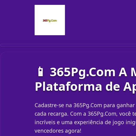
📱 365Pg.Com A 
Plataforma de A
Cadastre-se na 365Pg.Com para ganhar
cada recarga. Com a 365Pg.Com, você 
incríveis e uma experiência de jogo inig
vencedores agora!