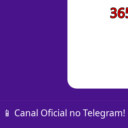
📱 Canal Oficial no Telegram!