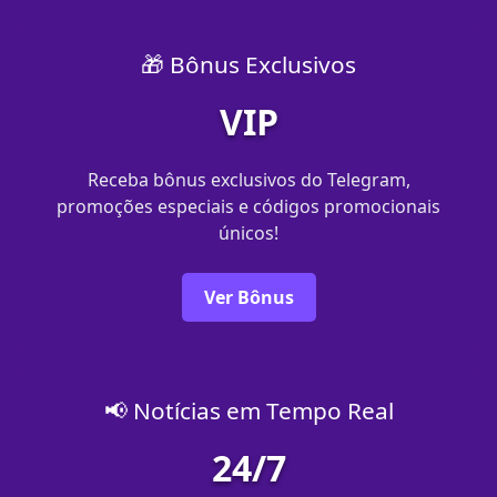
🎁 Bônus Exclusivos
VIP
Receba bônus exclusivos do Telegram,
promoções especiais e códigos promocionais
únicos!
Ver Bônus
📢 Notícias em Tempo Real
24/7