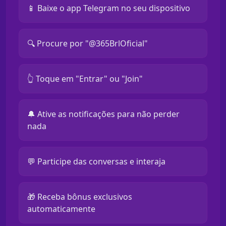
📱 Baixe o app Telegram no seu dispositivo
🔍 Procure por "@365BrlOficial"
👆 Toque em "Entrar" ou "Join"
🔔 Ative as notificações para não perder
nada
💬 Participe das conversas e interaja
🎁 Receba bônus exclusivos
automaticamente