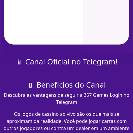
📱 Canal Oficial no Telegram!
📱 Benefícios do Canal
Descubra as vantagens de seguir a 357 Games Login no
Telegram
Os jogos de cassino ao vivo são os que mais se
aproximam da realidade. Você pode jogar cartas com
outros jogadores ou contra um dealer em um ambiente