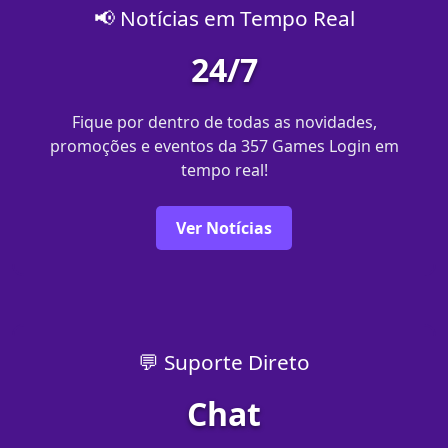
📢 Notícias em Tempo Real
24/7
Fique por dentro de todas as novidades,
promoções e eventos da 357 Games Login em
tempo real!
Ver Notícias
💬 Suporte Direto
Chat