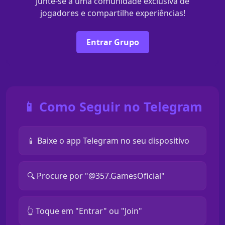
Junte-se a uma comunidade exclusiva de
jogadores e compartilhe experiências!
Entrar Grupo
📱 Como Seguir no Telegram
📱 Baixe o app Telegram no seu dispositivo
🔍 Procure por "@357.GamesOficial"
👆 Toque em "Entrar" ou "Join"