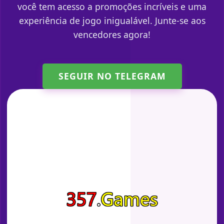
você tem acesso a promoções incríveis e uma
experiência de jogo inigualável. Junte-se aos
vencedores agora!
SEGUIR NO TELEGRAM