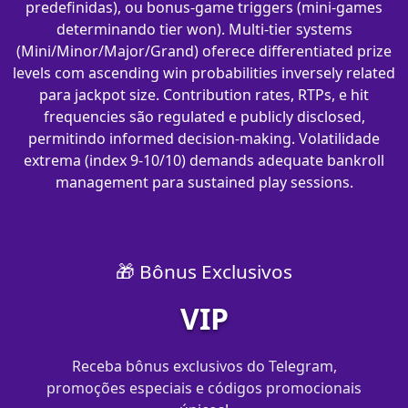
predefinidas), ou bonus-game triggers (mini-games
determinando tier won). Multi-tier systems
(Mini/Minor/Major/Grand) oferece differentiated prize
levels com ascending win probabilities inversely related
para jackpot size. Contribution rates, RTPs, e hit
frequencies são regulated e publicly disclosed,
permitindo informed decision-making. Volatilidade
extrema (index 9-10/10) demands adequate bankroll
management para sustained play sessions.
🎁 Bônus Exclusivos
VIP
Receba bônus exclusivos do Telegram,
promoções especiais e códigos promocionais