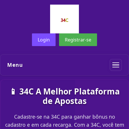
Login
Registrar-se
Menu
📱 34C A Melhor Plataforma
de Apostas
Cadastre-se na 34C para ganhar bônus no
cadastro e em cada recarga. Com a 34C, você tem