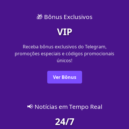
🎁 Bônus Exclusivos
VIP
Receba bônus exclusivos do Telegram,
promoções especiais e códigos promocionais
únicos!
Ver Bônus
📢 Notícias em Tempo Real
24/7