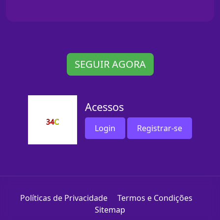
SEGUIR AGORA
Acessos
Login
Registrar-se
Políticas de Privacidade
Termos e Condições
Sitemap