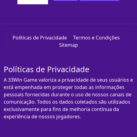
Políticas de Privacidade
Termos e Condições
Sitemap
Políticas de Privacidade
A 33Win Game valoriza a privacidade de seus usuários e
está empenhada em proteger todas as informações
pessoais fornecidas durante o uso de nossos canais de
comunicação. Todos os dados coletados são utilizados
exclusivamente para fins de melhoria contínua da
experiência de nossos jogadores.