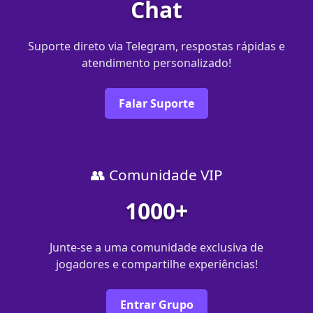
Chat
Suporte direto via Telegram, respostas rápidas e
atendimento personalizado!
Falar Suporte
👥 Comunidade VIP
1000+
Junte-se a uma comunidade exclusiva de
jogadores e compartilhe experiências!
Entrar Grupo