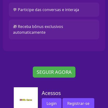
💬 Participe das conversas e interaja
🎁 Receba bônus exclusivos
automaticamente
SEGUIR AGORA
Acessos
Login
Registrar-se