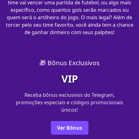
time vai vencer uma partida de futebol, ou algo mais
específico, como quantos gols serão marcados ou
quem será o artilheiro do jogo. O mais legal? Além de
torcer pelo seu time favorito, você ainda tem a chance
de ganhar dinheiro com seus palpites!
🎁 Bônus Exclusivos
VIP
Receba bônus exclusivos do Telegram,
promoções especiais e códigos promocionais
únicos!
Ver Bônus