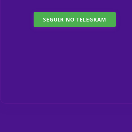
SEGUIR NO TELEGRAM