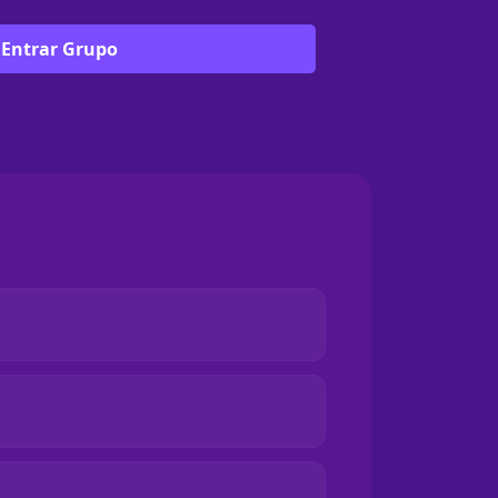
Entrar Grupo