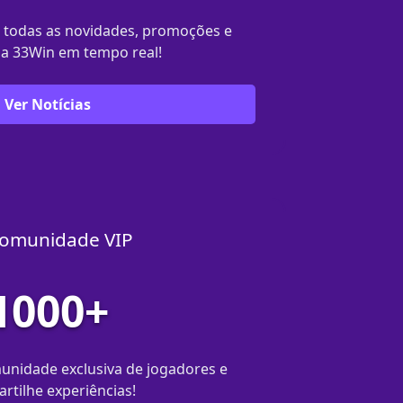
e todas as novidades, promoções e
a 33Win em tempo real!
Ver Notícias
Comunidade VIP
1000+
unidade exclusiva de jogadores e
rtilhe experiências!