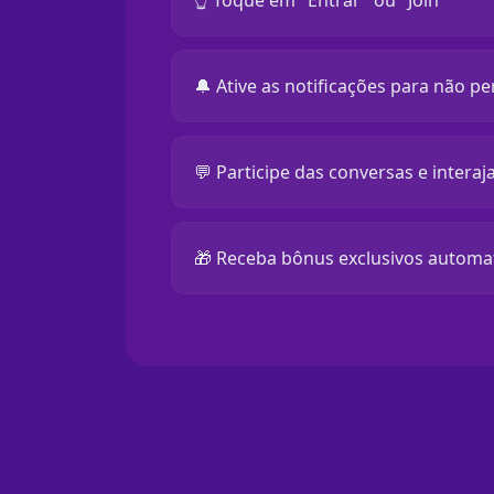
👆 Toque em "Entrar" ou "Join"
🔔 Ative as notificações para não p
💬 Participe das conversas e interaj
🎁 Receba bônus exclusivos autom