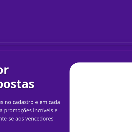
or
postas
s no cadastro e em cada
a promoções incríveis e
unte-se aos vencedores