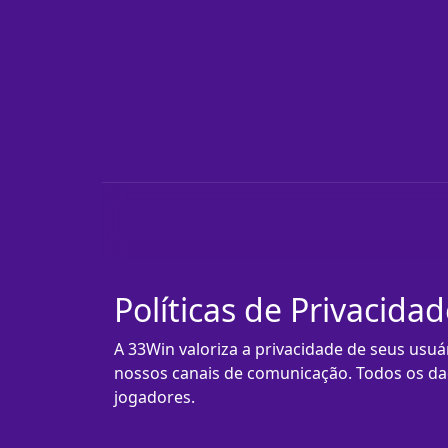
Políticas de Privacida
A 33Win valoriza a privacidade de seus usu
nossos canais de comunicação. Todos os dad
jogadores.