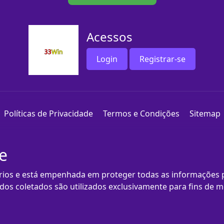
Acessos
Login
Registrar-se
Políticas de Privacidade
Termos e Condições
Sitemap
de
ários e está empenhada em proteger todas as informações 
os coletados são utilizados exclusivamente para fins de m