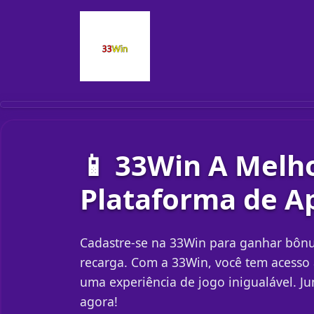
📱 33Win A Melh
Plataforma de A
Cadastre-se na 33Win para ganhar bônu
recarga. Com a 33Win, você tem acesso 
uma experiência de jogo inigualável. J
agora!