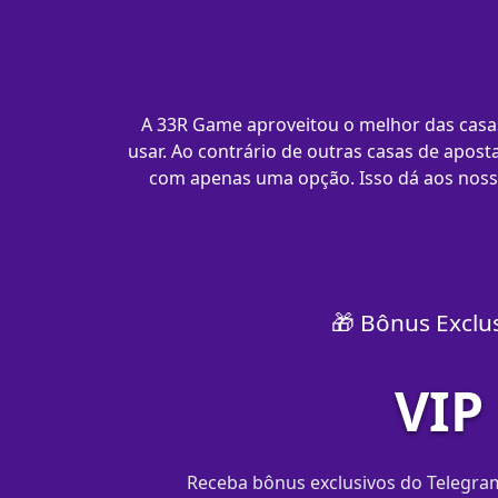
A 33R Game aproveitou o melhor das casas
usar. Ao contrário de outras casas de apos
com apenas uma opção. Isso dá aos nosso
🎁 Bônus Exclu
VIP
Receba bônus exclusivos do Telegra