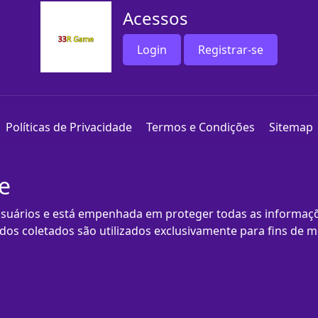
Acessos
Login
Registrar-se
Políticas de Privacidade
Termos e Condições
Sitemap
de
 usuários e está empenhada em proteger todas as informaçõ
os coletados são utilizados exclusivamente para fins de m