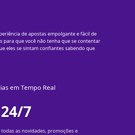
eriência de apostas empolgante e fácil de
as para que você não tenha que se contentar
ue eles se sintam confiantes sabendo que
cias em Tempo Real
24/7
e todas as novidades, promoções e