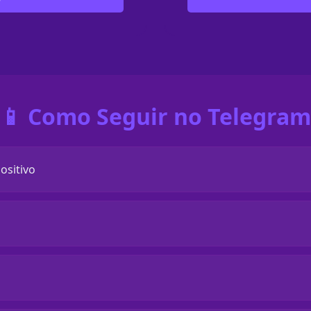
📱 Como Seguir no Telegram
ositivo