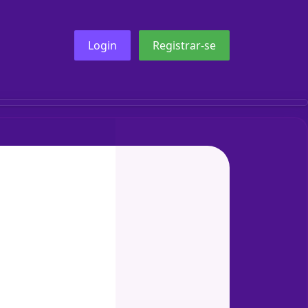
Login
Registrar-se