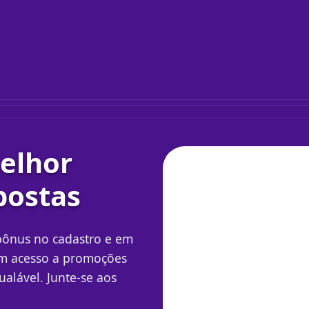
elhor
postas
bônus no cadastro e em
em acesso a promoções
ualável. Junte-se aos