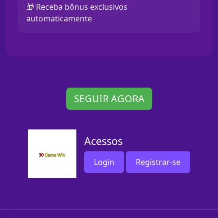
🎁 Receba bônus exclusivos
automaticamente
SEGUIR AGORA
Acessos
Login
Registrar-se