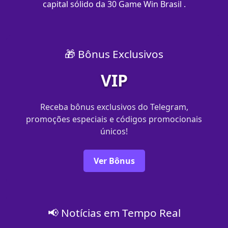
capital sólido da 30 Game Win Brasil .
🎁 Bônus Exclusivos
VIP
Receba bônus exclusivos do Telegram,
promoções especiais e códigos promocionais
únicos!
Ver Bônus
📢 Notícias em Tempo Real