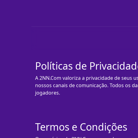
Políticas de Privacida
A 2NN.Com valoriza a privacidade de seus 
nossos canais de comunicação. Todos os dad
jogadores.
Termos e Condições