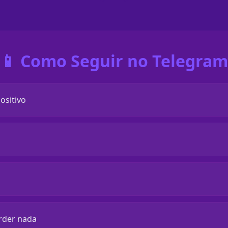
📱 Como Seguir no Telegram
ositivo
erder nada