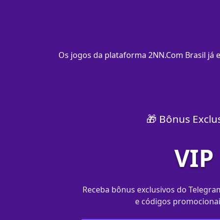
Os jogos da plataforma 2NN.Com Brasil já 
🎁 Bônus Exclu
VIP
Receba bônus exclusivos do Telegra
e códigos promocionai