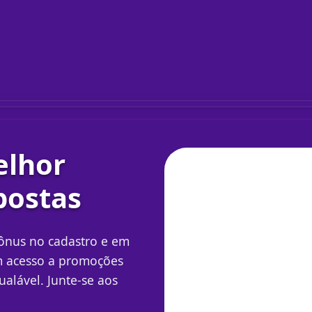
elhor
postas
ônus no cadastro e em
m acesso a promoções
ualável. Junte-se aos