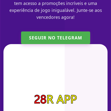
tem acesso a promoções incríveis e uma
experiência de jogo inigualável. Junte-se aos
vencedores agora!
SEGUIR NO TELEGRAM