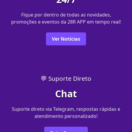
Fique por dentro de todas as novidades,
promoções e eventos da 28R APP em tempo real!
Ver Notícias
💬 Suporte Direto
Chat
Suporte direto via Telegram, respostas rápidas e
atendimento personalizado!