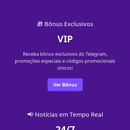
🎁 Bônus Exclusivos
VIP
Receba bônus exclusivos do Telegram,
promoções especiais e códigos promocionais
únicos!
Ver Bônus
📢 Notícias em Tempo Real
24/7