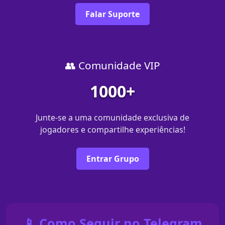
Falar Suporte
👥 Comunidade VIP
1000+
Junte-se a uma comunidade exclusiva de
jogadores e compartilhe experiências!
Entrar Grupo
📱 Como Seguir no Telegram