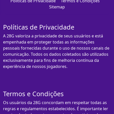
Políticas de Privacidade
Termos e Condições
Sitemap
Políticas de Privacidade
A 28G valoriza a privacidade de seus usuários e está
empenhada em proteger todas as informações
pessoais fornecidas durante o uso de nossos canais de
comunicação. Todos os dados coletados são utilizados
exclusivamente para fins de melhoria contínua da
experiência de nossos jogadores.
Termos e Condições
Os usuários da 28G concordam em respeitar todas as
regras e regulamentos estabelecidos. É importante ler