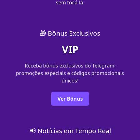
sem tocá-la.
🎁 Bônus Exclusivos
VIP
Receba bônus exclusivos do Telegram,
promoções especiais e códigos promocionais
únicos!
Ver Bônus
📢 Notícias em Tempo Real