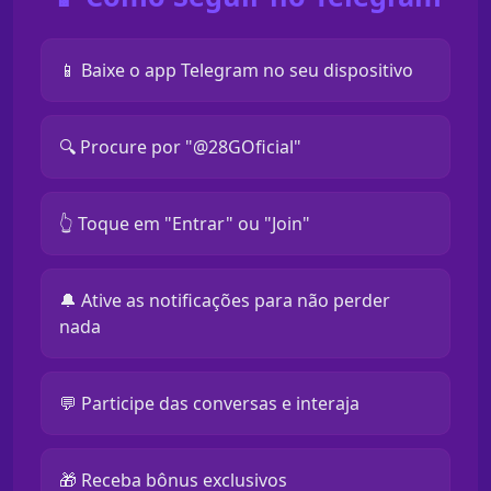
📱 Baixe o app Telegram no seu dispositivo
🔍 Procure por "@28GOficial"
👆 Toque em "Entrar" ou "Join"
🔔 Ative as notificações para não perder
nada
💬 Participe das conversas e interaja
🎁 Receba bônus exclusivos