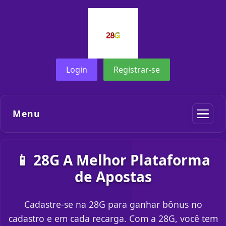
Login
Registrar-se
Menu
📱 28G A Melhor Plataforma
de Apostas
Cadastre-se na 28G para ganhar bônus no
cadastro e em cada recarga. Com a 28G, você tem