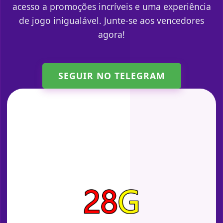
acesso a promoções incríveis e uma experiência
de jogo inigualável. Junte-se aos vencedores
agora!
SEGUIR NO TELEGRAM