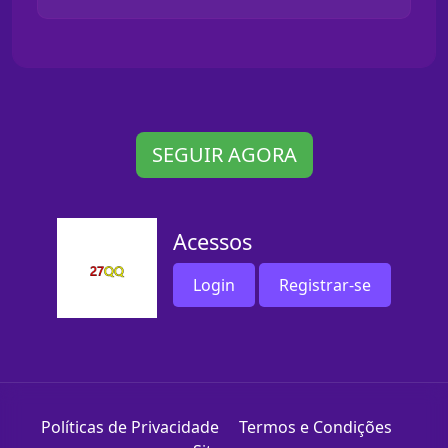
SEGUIR AGORA
Acessos
Login
Registrar-se
Políticas de Privacidade
Termos e Condições