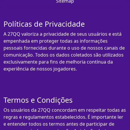
Sitemap
Políticas de Privacidade
A 27QQ valoriza a privacidade de seus usuários e está
empenhada em proteger todas as informações
pessoais fornecidas durante o uso de nossos canais de
comunicação. Todos os dados coletados são utilizados
exclusivamente para fins de melhoria contínua da
experiência de nossos jogadores.
Termos e Condições
Os usuários da 27QQ concordam em respeitar todas as
regras e regulamentos estabelecidos. É importante ler
e entender todos os termos antes de participar de