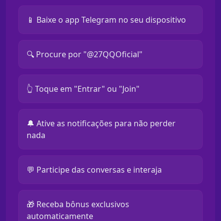
📱 Baixe o app Telegram no seu dispositivo
🔍 Procure por "@27QQOficial"
👆 Toque em "Entrar" ou "Join"
🔔 Ative as notificações para não perder
nada
💬 Participe das conversas e interaja
🎁 Receba bônus exclusivos
automaticamente