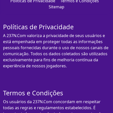
Políticas de Privacidade
Termos e Condições
Sitemap
Políticas de Privacidade
A 237N.Com valoriza a privacidade de seus usuários e
está empenhada em proteger todas as informações
pessoais fornecidas durante o uso de nossos canais de
comunicação. Todos os dados coletados são utilizados
exclusivamente para fins de melhoria contínua da
experiência de nossos jogadores.
Termos e Condições
Os usuários da 237N.Com concordam em respeitar
todas as regras e regulamentos estabelecidos. É