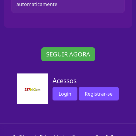
automaticamente
SEGUIR AGORA
Acessos
Login
Registrar-se