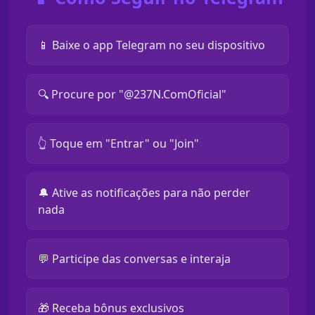
📱 Baixe o app Telegram no seu dispositivo
🔍 Procure por "@237N.ComOficial"
👆 Toque em "Entrar" ou "Join"
🔔 Ative as notificações para não perder
nada
💬 Participe das conversas e interaja
🎁 Receba bônus exclusivos