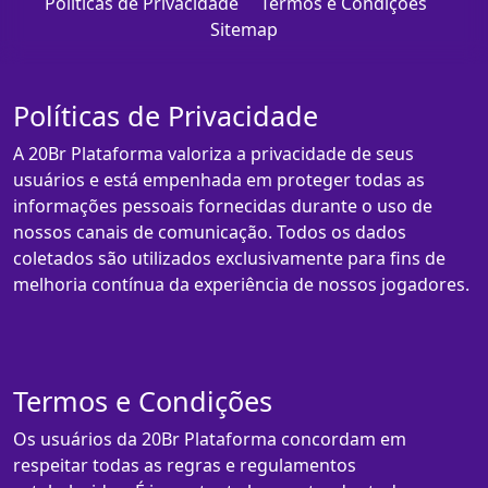
Políticas de Privacidade
Termos e Condições
Sitemap
Políticas de Privacidade
A 20Br Plataforma valoriza a privacidade de seus
usuários e está empenhada em proteger todas as
informações pessoais fornecidas durante o uso de
nossos canais de comunicação. Todos os dados
coletados são utilizados exclusivamente para fins de
melhoria contínua da experiência de nossos jogadores.
Termos e Condições
Os usuários da 20Br Plataforma concordam em
respeitar todas as regras e regulamentos