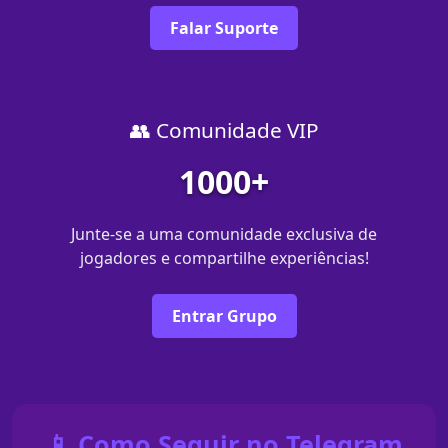
Falar Suporte
👥 Comunidade VIP
1000+
Junte-se a uma comunidade exclusiva de
jogadores e compartilhe experiências!
Entrar Grupo
📱 Como Seguir no Telegram