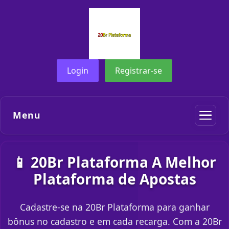
Login
Registrar-se
Menu
📱 20Br Plataforma A Melhor
Plataforma de Apostas
Cadastre-se na 20Br Plataforma para ganhar
bônus no cadastro e em cada recarga. Com a 20Br