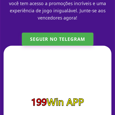
você tem acesso a promoções incríveis e uma
experiência de jogo inigualável. Junte-se aos
vencedores agora!
SEGUIR NO TELEGRAM