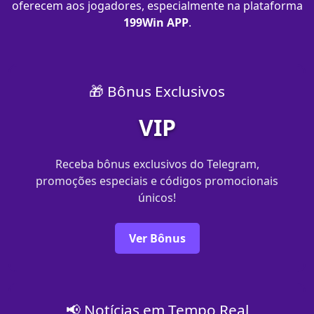
oferecem aos jogadores, especialmente na plataforma
199Win APP
.
🎁 Bônus Exclusivos
VIP
Receba bônus exclusivos do Telegram,
promoções especiais e códigos promocionais
únicos!
Ver Bônus
📢 Notícias em Tempo Real