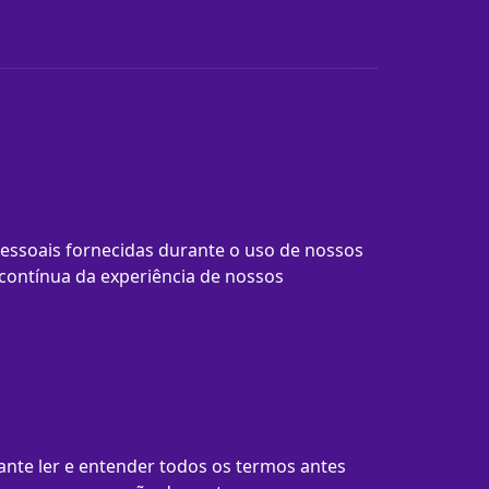
essoais fornecidas durante o uso de nossos
 contínua da experiência de nossos
nte ler e entender todos os termos antes