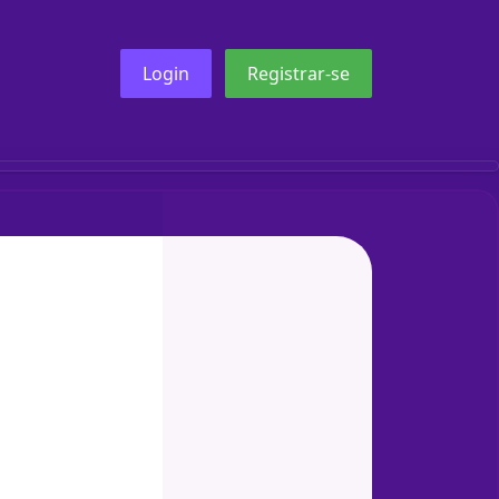
Login
Registrar-se