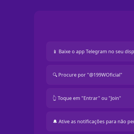
📱 Baixe o app Telegram no seu disp
🔍 Procure por "@199WOficial"
👆 Toque em "Entrar" ou "Join"
🔔 Ative as notificações para não p