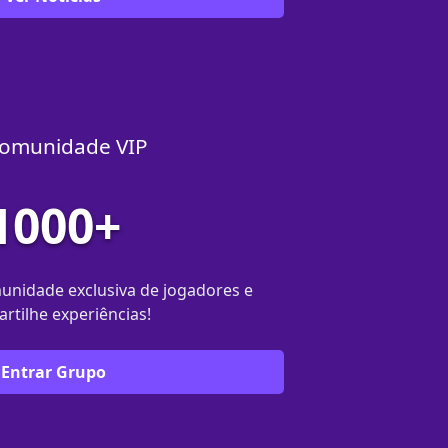
Comunidade VIP
1000+
unidade exclusiva de jogadores e
rtilhe experiências!
Entrar Grupo