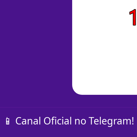
📱 Canal Oficial no Telegram!