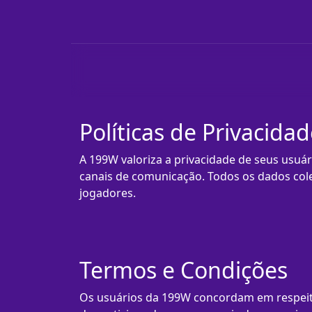
Políticas de Privacida
A 199W valoriza a privacidade de seus usu
canais de comunicação. Todos os dados cole
jogadores.
Termos e Condições
Os usuários da 199W concordam em respeita