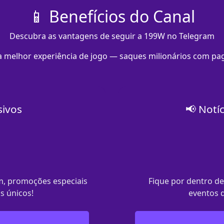
📱 Benefícios do Canal
Descubra as vantagens de seguir a 199W no Telegram
a melhor experiência de jogo — saques milionários com pa
sivos
📢 Notí
m, promoções especiais
Fique por dentro d
s únicos!
eventos 