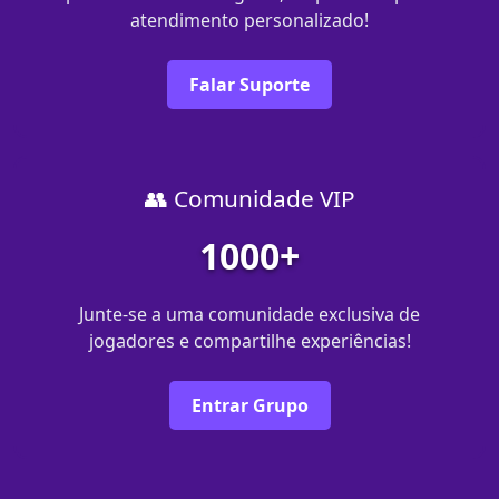
atendimento personalizado!
Falar Suporte
👥 Comunidade VIP
1000+
Junte-se a uma comunidade exclusiva de
jogadores e compartilhe experiências!
Entrar Grupo