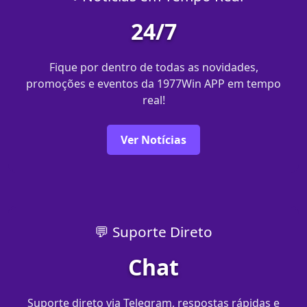
24/7
Fique por dentro de todas as novidades,
promoções e eventos da 1977Win APP em tempo
real!
Ver Notícias
💬 Suporte Direto
Chat
Suporte direto via Telegram, respostas rápidas e