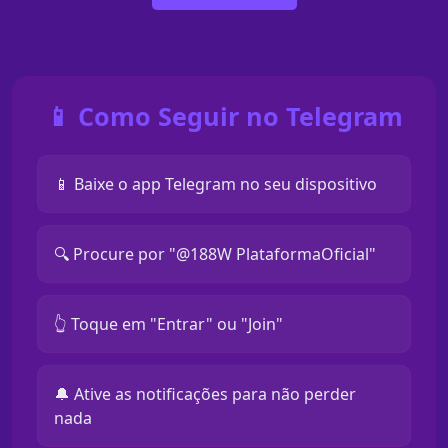
📱 Como Seguir no Telegram
📱 Baixe o app Telegram no seu dispositivo
🔍 Procure por "@188W PlataformaOficial"
👆 Toque em "Entrar" ou "Join"
🔔 Ative as notificações para não perder
nada