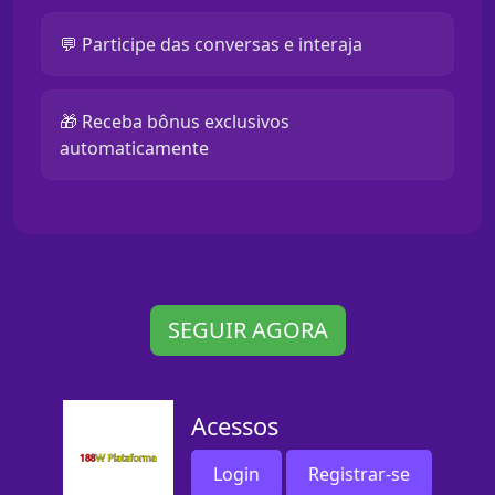
💬 Participe das conversas e interaja
🎁 Receba bônus exclusivos
automaticamente
SEGUIR AGORA
Acessos
Login
Registrar-se