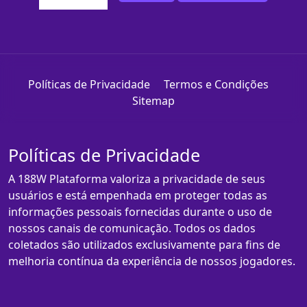
Políticas de Privacidade
Termos e Condições
Sitemap
Políticas de Privacidade
A 188W Plataforma valoriza a privacidade de seus
usuários e está empenhada em proteger todas as
informações pessoais fornecidas durante o uso de
nossos canais de comunicação. Todos os dados
coletados são utilizados exclusivamente para fins de
melhoria contínua da experiência de nossos jogadores.