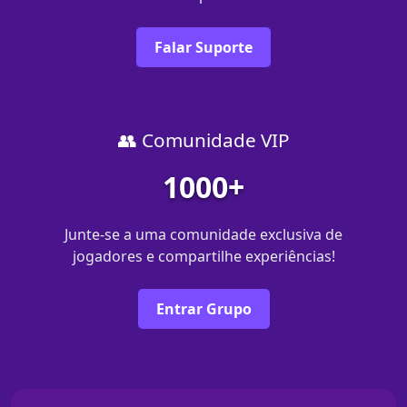
Falar Suporte
👥 Comunidade VIP
1000+
Junte-se a uma comunidade exclusiva de
jogadores e compartilhe experiências!
Entrar Grupo