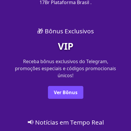
17Br Plataforma Brasil .
🎁 Bônus Exclusivos
VIP
Receba bônus exclusivos do Telegram,
promoções especiais e códigos promocionais
únicos!
Ver Bônus
📢 Notícias em Tempo Real