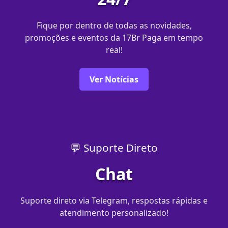
Fique por dentro de todas as novidades,
promoções e eventos da 17Br Paga em tempo
real!
Ver Notícias
💬 Suporte Direto
Chat
Suporte direto via Telegram, respostas rápidas e
atendimento personalizado!