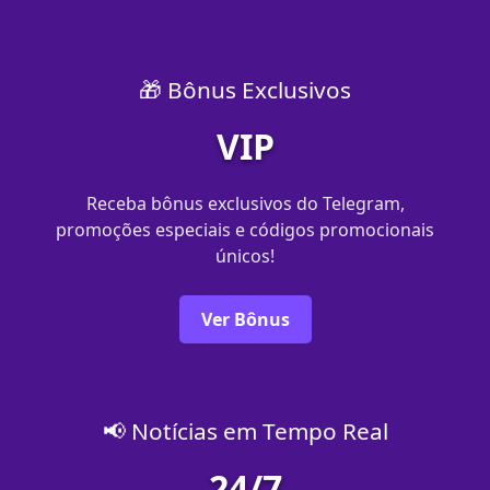
🎁 Bônus Exclusivos
VIP
Receba bônus exclusivos do Telegram,
promoções especiais e códigos promocionais
únicos!
Ver Bônus
📢 Notícias em Tempo Real
24/7