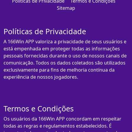
Políticas de Privacidade
Termos e Condições
Sitemap
Políticas de Privacidade
A 166Win APP valoriza a privacidade de seus usuários e
está empenhada em proteger todas as informações
pessoais fornecidas durante o uso de nossos canais de
comunicação. Todos os dados coletados são utilizados
exclusivamente para fins de melhoria contínua da
experiência de nossos jogadores.
Termos e Condições
Os usuários da 166Win APP concordam em respeitar
todas as regras e regulamentos estabelecidos. É