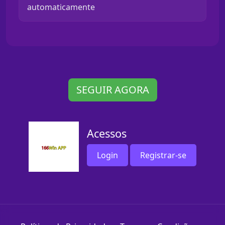
automaticamente
SEGUIR AGORA
Acessos
Login
Registrar-se