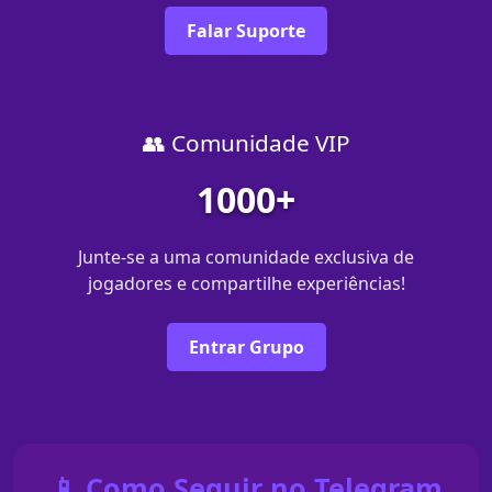
Falar Suporte
👥 Comunidade VIP
1000+
Junte-se a uma comunidade exclusiva de
jogadores e compartilhe experiências!
Entrar Grupo
📱 Como Seguir no Telegram