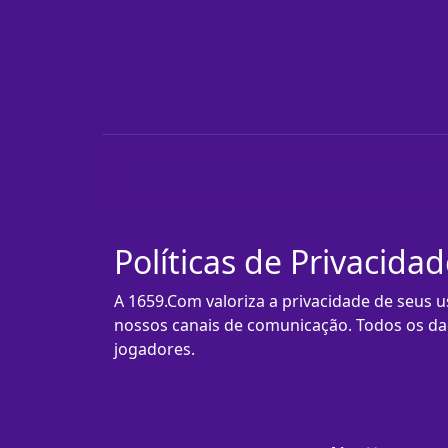
Políticas de Privacida
A 1659.Com valoriza a privacidade de seus 
nossos canais de comunicação. Todos os dad
jogadores.