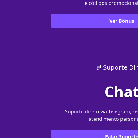
e códigos promocionai
Ver Bônus
💬 Suporte Di
Cha
Suporte direto via Telegram, r
atendimento persona
Falar Suport