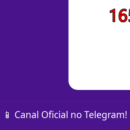
📱 Canal Oficial no Telegram!