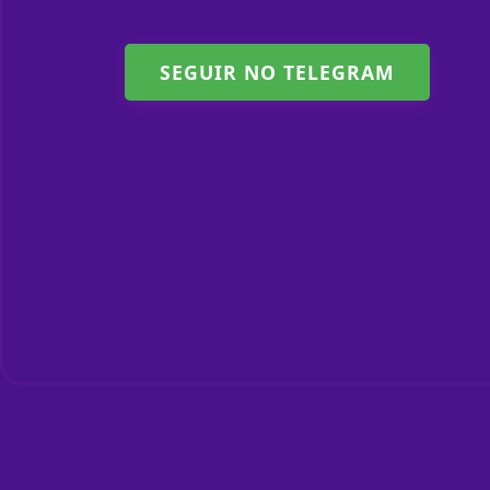
SEGUIR NO TELEGRAM