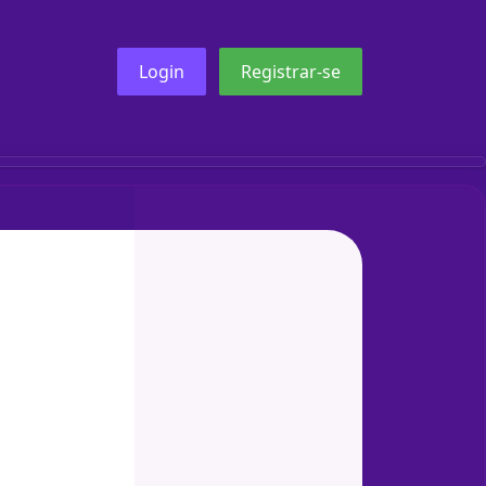
Login
Registrar-se