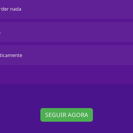
erder nada
a
aticamente
SEGUIR AGORA