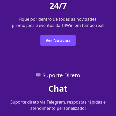
24/7
Fique por dentro de todas as novidades,
promoções e eventos da 14Win em tempo real!
Ver Notícias
💬 Suporte Direto
Chat
Suporte direto via Telegram, respostas rápidas e
atendimento personalizado!