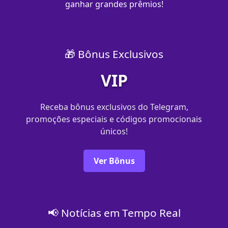
ganhar grandes prêmios!
🎁 Bônus Exclusivos
VIP
Receba bônus exclusivos do Telegram,
promoções especiais e códigos promocionais
únicos!
Ver Bônus
📢 Notícias em Tempo Real