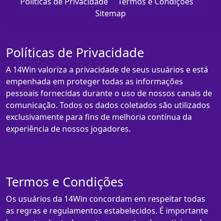
Políticas de Privacidade
Termos e Condições
Sitemap
Políticas de Privacidade
A 14Win valoriza a privacidade de seus usuários e está
empenhada em proteger todas as informações
pessoais fornecidas durante o uso de nossos canais de
comunicação. Todos os dados coletados são utilizados
exclusivamente para fins de melhoria contínua da
experiência de nossos jogadores.
Termos e Condições
Os usuários da 14Win concordam em respeitar todas
as regras e regulamentos estabelecidos. É importante