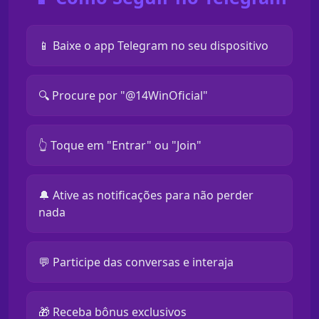
📱 Baixe o app Telegram no seu dispositivo
🔍 Procure por "@14WinOficial"
👆 Toque em "Entrar" ou "Join"
🔔 Ative as notificações para não perder
nada
💬 Participe das conversas e interaja
🎁 Receba bônus exclusivos