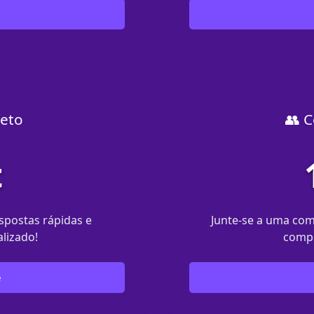
reto
👥 
t
espostas rápidas e
Junte-se a uma com
lizado!
compa
e