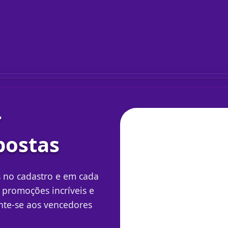
r
postas
 no cadastro e em cada
 promoções incríveis e
unte-se aos vencedores