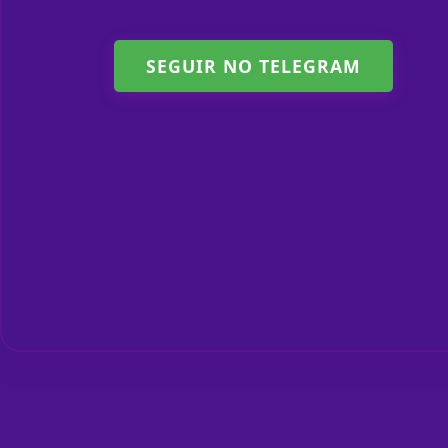
SEGUIR NO TELEGRAM