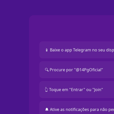
📱 Baixe o app Telegram no seu disp
🔍 Procure por "@14PgOficial"
👆 Toque em "Entrar" ou "Join"
🔔 Ative as notificações para não p