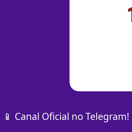
📱 Canal Oficial no Telegram!