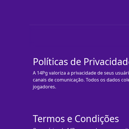
Políticas de Privacida
A 14Pg valoriza a privacidade de seus usuá
canais de comunicação. Todos os dados cole
jogadores.
Termos e Condições