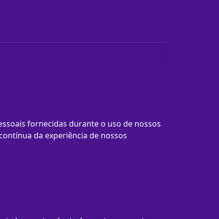
essoais fornecidas durante o uso de nossos
 contínua da experiência de nossos