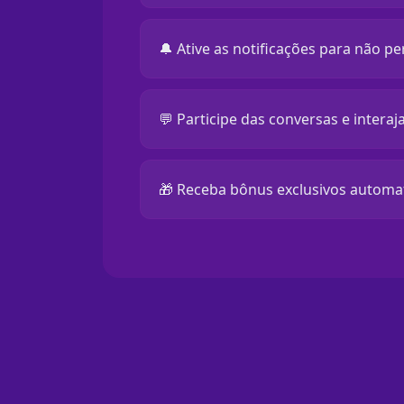
🔔 Ative as notificações para não p
💬 Participe das conversas e interaj
🎁 Receba bônus exclusivos autom