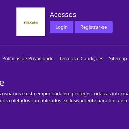
Acessos
Login
Registrar-se
Políticas de Privacidade
Termos e Condições
Sitemap
de
us usuários e está empenhada em proteger todas as inform
os coletados são utilizados exclusivamente para fins de m