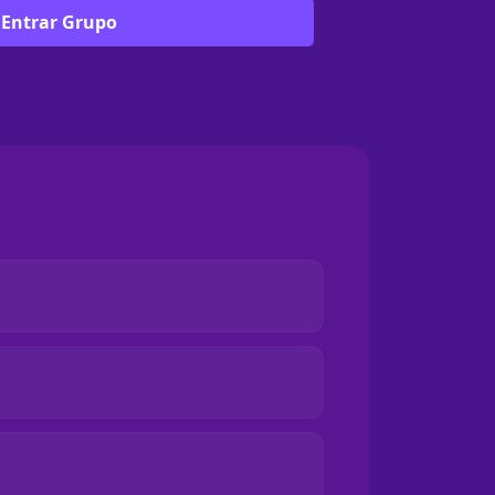
Entrar Grupo