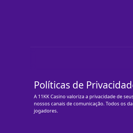
Políticas de Privacida
A 11KK Casino valoriza a privacidade de se
nossos canais de comunicação. Todos os dad
jogadores.