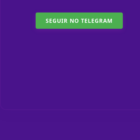
SEGUIR NO TELEGRAM