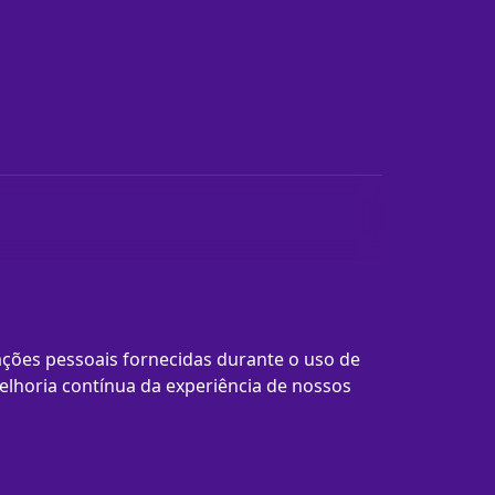
ações pessoais fornecidas durante o uso de
elhoria contínua da experiência de nossos