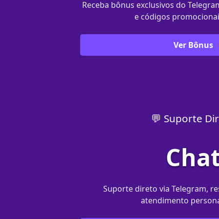
Receba bônus exclusivos do Telegra
e códigos promocionai
Ver Bônus
💬 Suporte Di
Cha
Suporte direto via Telegram, r
atendimento persona