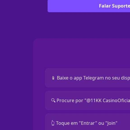
Falar Suport
📱 Baixe o app Telegram no seu disp
🔍 Procure por "@11KK CasinoOficia
👆 Toque em "Entrar" ou "Join"