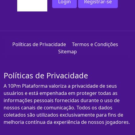
Login
Registrar-se
Políticas de Privacidade
Termos e Condições
Sitemap
Políticas de Privacidade
A 10Pm Plataforma valoriza a privacidade de seus
usuários e está empenhada em proteger todas as
informações pessoais fornecidas durante o uso de
nossos canais de comunicação. Todos os dados
coletados são utilizados exclusivamente para fins de
melhoria contínua da experiência de nossos jogadores.