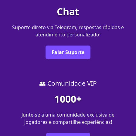
Chat
Suporte direto via Telegram, respostas rápidas e
atendimento personalizado!
Falar Suporte
👥 Comunidade VIP
1000+
Junte-se a uma comunidade exclusiva de
jogadores e compartilhe experiências!