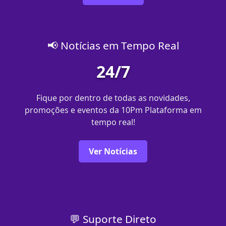
📢 Notícias em Tempo Real
24/7
Fique por dentro de todas as novidades,
promoções e eventos da 10Pm Plataforma em
tempo real!
Ver Notícias
💬 Suporte Direto