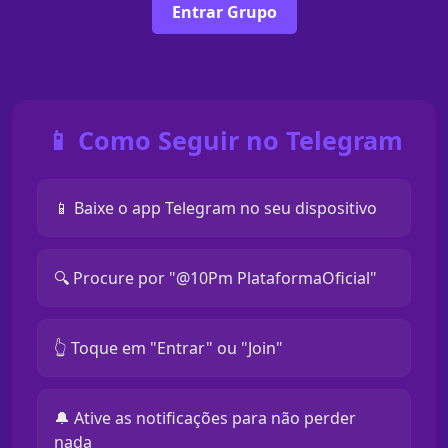
Entrar Grupo
📱 Como Seguir no Telegram
📱 Baixe o app Telegram no seu dispositivo
🔍 Procure por "@10Pm PlataformaOficial"
👆 Toque em "Entrar" ou "Join"
🔔 Ative as notificações para não perder
nada