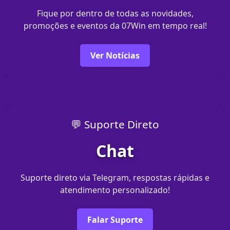
Fique por dentro de todas as novidades,
promoções e eventos da 07Win em tempo real!
Ver Notícias
💬 Suporte Direto
Chat
Suporte direto via Telegram, respostas rápidas e
atendimento personalizado!
Falar Suporte