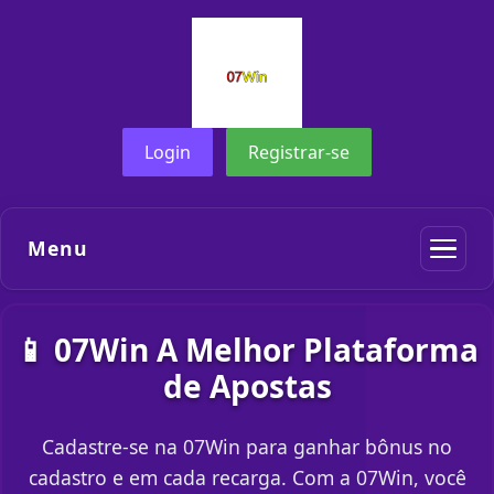
Login
Registrar-se
Menu
📱 07Win A Melhor Plataforma
de Apostas
Cadastre-se na 07Win para ganhar bônus no
cadastro e em cada recarga. Com a 07Win, você