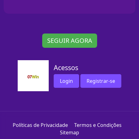
SEGUIR AGORA
Acessos
Login
Registrar-se
Políticas de Privacidade
Termos e Condições
Sitemap