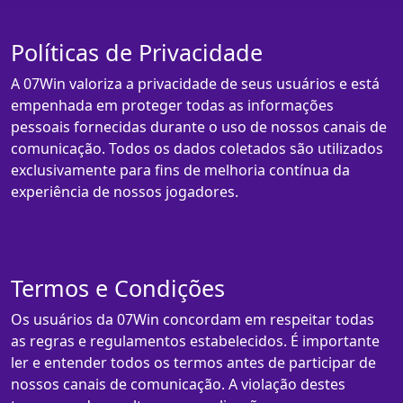
Políticas de Privacidade
A 07Win valoriza a privacidade de seus usuários e está
empenhada em proteger todas as informações
pessoais fornecidas durante o uso de nossos canais de
comunicação. Todos os dados coletados são utilizados
exclusivamente para fins de melhoria contínua da
experiência de nossos jogadores.
Termos e Condições
Os usuários da 07Win concordam em respeitar todas
as regras e regulamentos estabelecidos. É importante
ler e entender todos os termos antes de participar de
nossos canais de comunicação. A violação destes