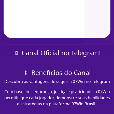
📱 Canal Oficial no Telegram!
📱 Benefícios do Canal
Descubra as vantagens de seguir a 07Win no Telegram
Com base em segurança, justiça e praticidade, a 07Win
permite que cada jogador demonstre suas habilidades
e estratégias na plataforma 07Win Brasil .