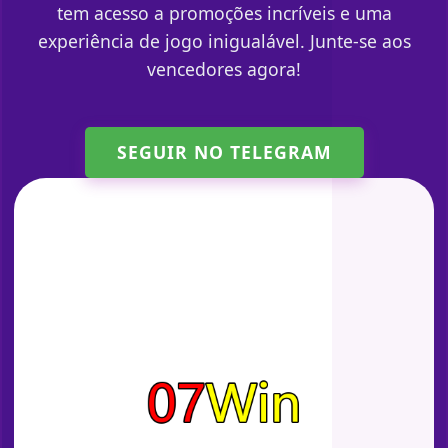
tem acesso a promoções incríveis e uma
experiência de jogo inigualável. Junte-se aos
vencedores agora!
SEGUIR NO TELEGRAM