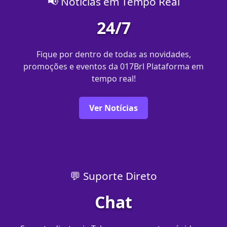
📢 Notícias em Tempo Real
24/7
Fique por dentro de todas as novidades,
promoções e eventos da 017Brl Plataforma em
tempo real!
Ver Notícias
💬 Suporte Direto
Chat