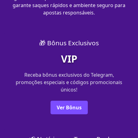
garante saques rápidos e ambiente seguro para
apostas responsáveis.
🎁 Bônus Exclusivos
VIP
Receba bônus exclusivos do Telegram,
promoções especiais e códigos promocionais
únicos!
Ver Bônus