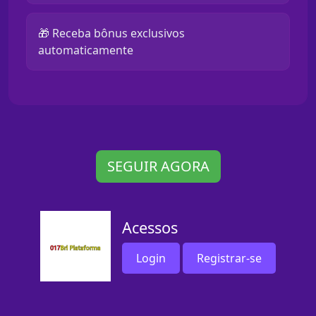
🎁 Receba bônus exclusivos
automaticamente
SEGUIR AGORA
Acessos
Login
Registrar-se