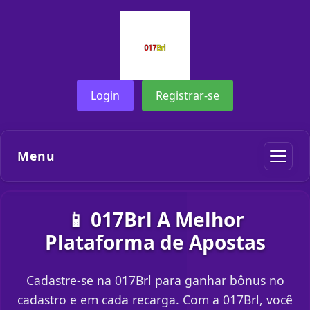
Login
Registrar-se
Menu
📱 017Brl A Melhor
Plataforma de Apostas
Cadastre-se na 017Brl para ganhar bônus no
cadastro e em cada recarga. Com a 017Brl, você