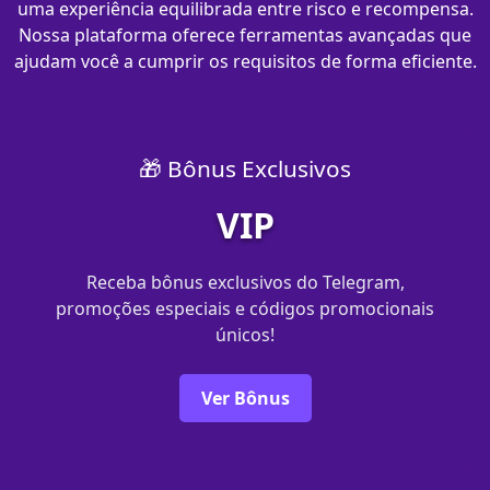
uma experiência equilibrada entre risco e recompensa.
Nossa plataforma oferece ferramentas avançadas que
ajudam você a cumprir os requisitos de forma eficiente.
🎁 Bônus Exclusivos
VIP
Receba bônus exclusivos do Telegram,
promoções especiais e códigos promocionais
únicos!
Ver Bônus