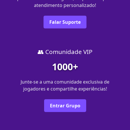
atendimento personalizado!
Falar Suporte
👥 Comunidade VIP
1000+
Junte-se a uma comunidade exclusiva de
jogadores e compartilhe experiências!
Entrar Grupo