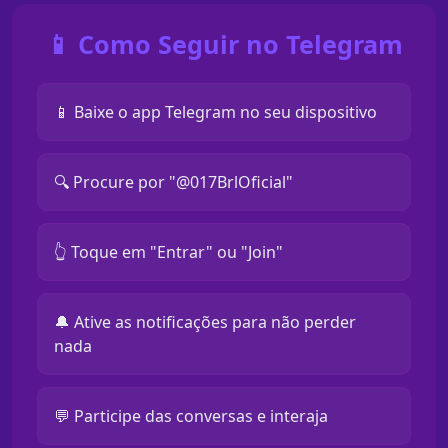
📱 Como Seguir no Telegram
📱 Baixe o app Telegram no seu dispositivo
🔍 Procure por "@017BrlOficial"
👆 Toque em "Entrar" ou "Join"
🔔 Ative as notificações para não perder
nada
💬 Participe das conversas e interaja