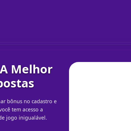
 A Melhor
postas
ar bônus no cadastro e
você tem acesso a
e jogo inigualável.