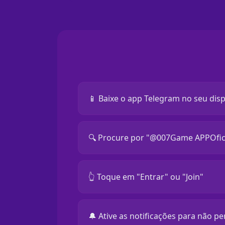
📱 Baixe o app Telegram no seu disp
🔍 Procure por "@007Game APPOfic
👆 Toque em "Entrar" ou "Join"
🔔 Ative as notificações para não p