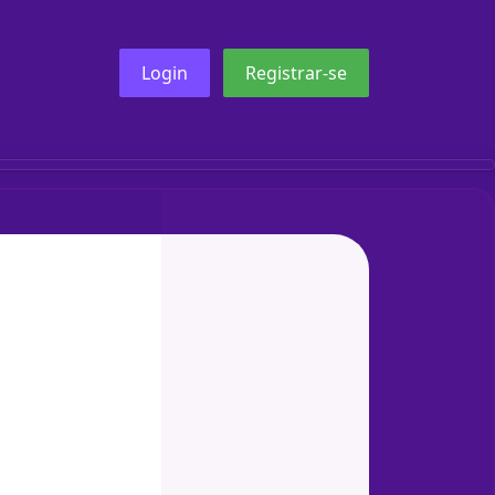
Login
Registrar-se