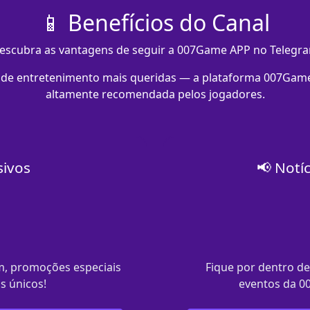
📱 Benefícios do Canal
escubra as vantagens de seguir a 007Game APP no Telegr
de entretenimento mais queridas — a plataforma 007Game 
altamente recomendada pelos jogadores.
sivos
📢 Notí
m, promoções especiais
Fique por dentro d
s únicos!
eventos da 0