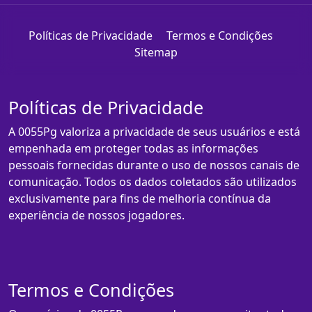
Políticas de Privacidade
Termos e Condições
Sitemap
Políticas de Privacidade
A 0055Pg valoriza a privacidade de seus usuários e está
empenhada em proteger todas as informações
pessoais fornecidas durante o uso de nossos canais de
comunicação. Todos os dados coletados são utilizados
exclusivamente para fins de melhoria contínua da
experiência de nossos jogadores.
Termos e Condições