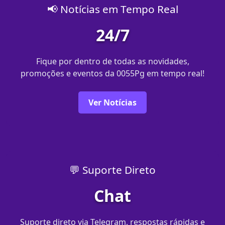
📢 Notícias em Tempo Real
24/7
Fique por dentro de todas as novidades,
promoções e eventos da 0055Pg em tempo real!
Ver Notícias
💬 Suporte Direto
Chat
Suporte direto via Telegram, respostas rápidas e